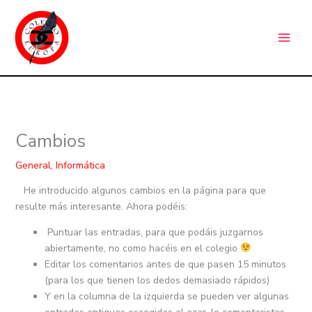
Ir
C
al
a
contenido
t
e
g
o
r
Cambios
í
a
General
,
Informática
s
He introducido algunos cambios en la página para que
resulte más interesante. Ahora podéis:
Puntuar las entradas, para que podáis juzgarnos
abiertamente, no como hacéis en el colegio
Editar los comentarios antes de que pasen 15 minutos
(para los que tienen los dedos demasiado rápidos)
Y en la columna de la izquierda se pueden ver algunas