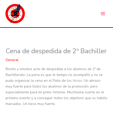
Ir
C
al
a
contenido
t
e
g
o
r
Cena de despedida de 2º Bachiller
í
a
General
s
Bonito y emotivo acto de despedida a los alumnos de 2º de
Bachillerato. La pena es que el tiempo no acompañó y no se
pudo organizar la cena en el Patio de los Arcos. Un abrazo
muy fuerte para todos los alumnos de la promoción, pero
especialmente para mi primo Antonio. Muchísima suerte en el
próximo evento y a conseguir todos los objetivos que os habéis
marcados. Un beso muy fuerte.