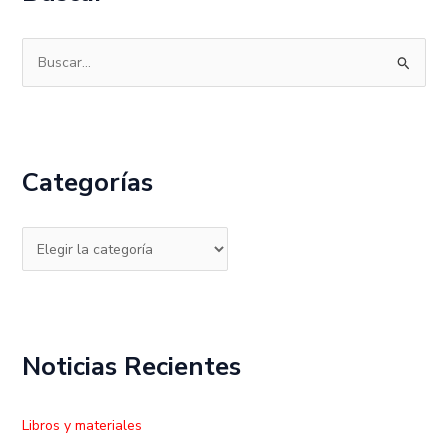
B
u
s
c
Categorías
a
r
p
o
r
:
Noticias Recientes
Libros y materiales