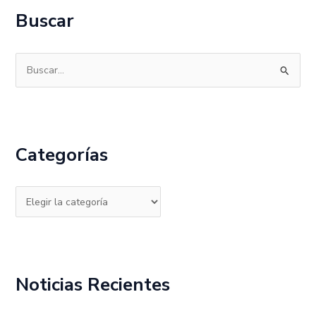
Buscar
B
u
s
c
Categorías
a
r
p
o
r
:
Noticias Recientes