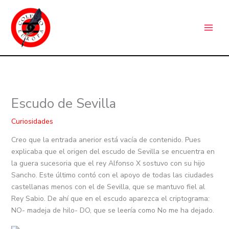
Ir
C
al
a
contenido
t
e
g
o
r
Escudo de Sevilla
í
a
Curiosidades
s
Creo que la entrada anerior está vacía de contenido. Pues
explicaba que el origen del escudo de Sevilla se encuentra en
la guera sucesoria que el rey Alfonso X sostuvo con su hijo
Sancho. Este último contó con el apoyo de todas las ciudades
castellanas menos con el de Sevilla, que se mantuvo fiel al
Rey Sabio. De ahí que en el escudo aparezca el criptograma:
NO- madeja de hilo- DO, que se leería como No me ha dejado.