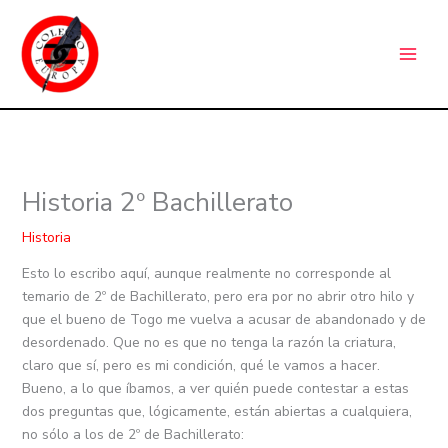
Ir
C
al
a
contenido
t
e
g
o
r
Historia 2º Bachillerato
í
a
Historia
s
Esto lo escribo aquí, aunque realmente no corresponde al
temario de 2º de Bachillerato, pero era por no abrir otro hilo y
que el bueno de Togo me vuelva a acusar de abandonado y de
desordenado. Que no es que no tenga la razón la criatura,
claro que sí, pero es mi condición, qué le vamos a hacer.
Bueno, a lo que íbamos, a ver quién puede contestar a estas
dos preguntas que, lógicamente, están abiertas a cualquiera,
no sólo a los de 2º de Bachillerato: