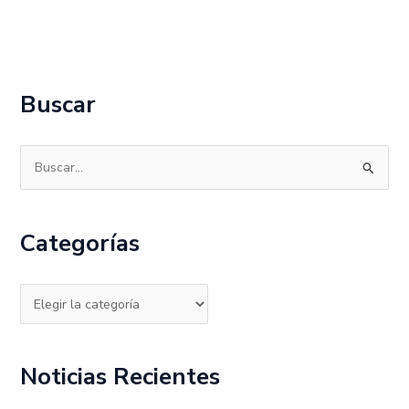
Buscar
B
u
s
Categorías
c
a
r
p
o
Noticias Recientes
r
: