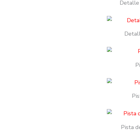
Detalle
Detal
P
Pis
Pista d