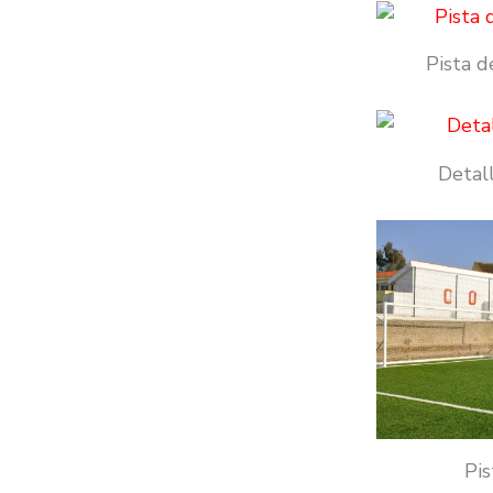
Pista d
Detal
Pis