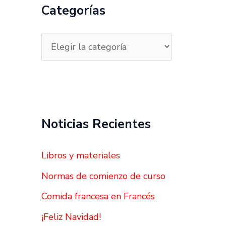
a
Categorías
r
p
o
r
:
Noticias Recientes
Libros y materiales
Normas de comienzo de curso
Comida francesa en Francés
¡Feliz Navidad!