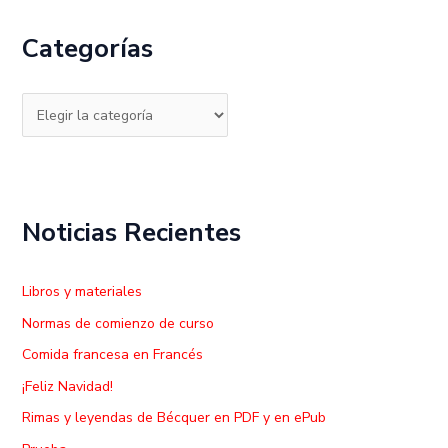
c
Categorías
a
r
p
o
r
:
Noticias Recientes
Libros y materiales
Normas de comienzo de curso
Comida francesa en Francés
¡Feliz Navidad!
Rimas y leyendas de Bécquer en PDF y en ePub