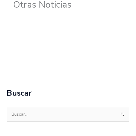
Otras Noticias
Buscar
B
u
s