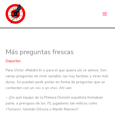
Ir
C
al
a
contenido
t
e
g
o
r
Más preguntas frescas
í
a
Deportes
s
Para Víctor «Maldini II» o para el que quiera y/o se atreva. Son
varias preguntas de nivel variable, las hay facilitas y otras más
duras. Se pueden pedir pistas en forma de preguntas que se
contesten con un «sí» o un «no». Ahí van:
– ¿De qué equipo de la Primera División española formaban
parte, a principios de los 70, jugadores tan míticos como
«Tonono», Germán Dévora o Martín Marrero?.