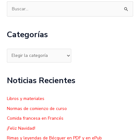
B
u
s
Categorías
c
a
r
p
o
Noticias Recientes
r
:
Libros y materiales
Normas de comienzo de curso
Comida francesa en Francés
¡Feliz Navidad!
Rimas y leyendas de Bécquer en PDF y en ePub