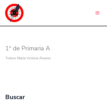
Ir
C
al
a
contenido
t
e
g
o
r
1º de Primaria A
í
a
Tutora: María Victoria Álvarez
s
Buscar