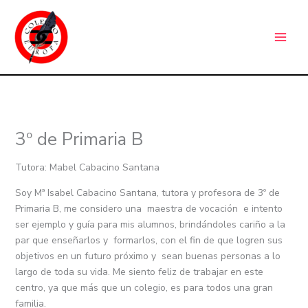
Ir
C
al
a
contenido
t
e
g
o
r
3º de Primaria B
í
a
Tutora: Mabel Cabacino Santana
s
Soy Mª Isabel Cabacino Santana, tutora y profesora de 3º de
Primaria B, me considero una maestra de vocación e intento
ser ejemplo y guía para mis alumnos, brindándoles cariño a la
par que enseñarlos y formarlos, con el fin de que logren sus
objetivos en un futuro próximo y sean buenas personas a lo
largo de toda su vida. Me siento feliz de trabajar en este
centro, ya que más que un colegio, es para todos una gran
familia.