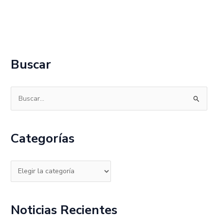
Buscar
B
u
s
Categorías
c
a
r
p
o
Noticias Recientes
r