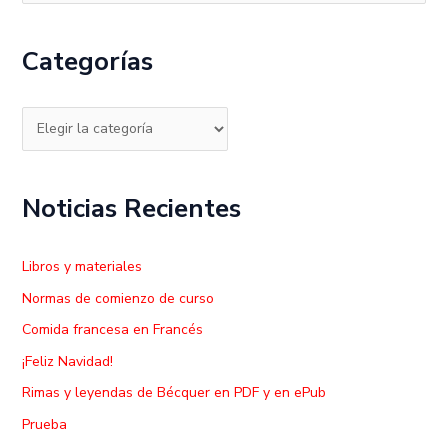
u
s
Categorías
c
a
r
p
o
Noticias Recientes
r
:
Libros y materiales
Normas de comienzo de curso
Comida francesa en Francés
¡Feliz Navidad!
Rimas y leyendas de Bécquer en PDF y en ePub
Prueba