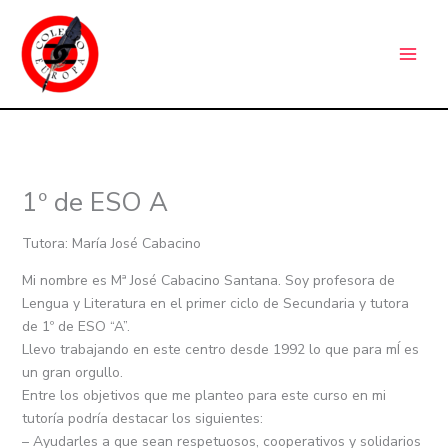
Ir
C
al
a
contenido
t
e
g
o
r
1º de ESO A
í
a
Tutora: María José Cabacino
s
Mi nombre es Mª José Cabacino Santana. Soy profesora de
Lengua y Literatura en el primer ciclo de Secundaria y tutora
de 1º de ESO “A”.
Llevo trabajando en este centro desde 1992 lo que para mÍ es
un gran orgullo.
Entre los objetivos que me planteo para este curso en mi
tutoría podría destacar los siguientes:
– Ayudarles a que sean respetuosos, cooperativos y solidarios