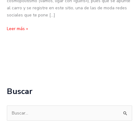
cosmopolitismo (vamos, ligar con «guiris»), pues que se apunte
al carro y se registre en este sitio, una de las de moda redes
sociales que te pone […]
Leer más »
Buscar
B
u
s