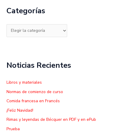
c
Categorías
a
r
p
o
r
:
Noticias Recientes
Libros y materiales
Normas de comienzo de curso
Comida francesa en Francés
¡Feliz Navidad!
Rimas y leyendas de Bécquer en PDF y en ePub
Prueba