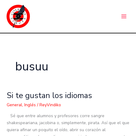
Ir
C
al
a
contenido
t
e
g
o
r
busuu
í
a
s
Si te gustan los idiomas
Si
te
General
,
Inglés
/
ReyVindiko
gustan
los
Sé que entre alumnos y profesores corre sangre
idiomas
shakespeariana, jacobina o, simplemente, pirata. Así que el que
quiera afinar un poquito el oído, abrir su corazón al