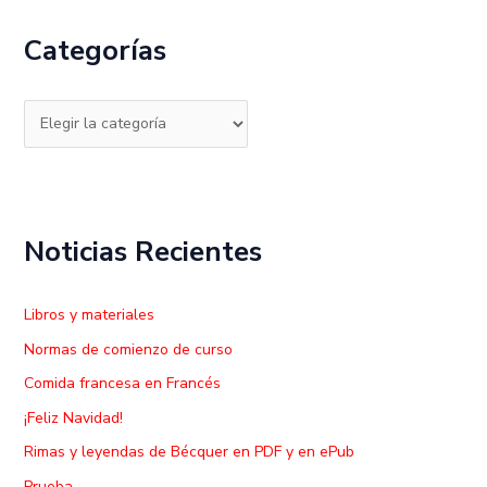
c
Categorías
a
r
p
o
r
:
Noticias Recientes
Libros y materiales
Normas de comienzo de curso
Comida francesa en Francés
¡Feliz Navidad!
Rimas y leyendas de Bécquer en PDF y en ePub
Prueba