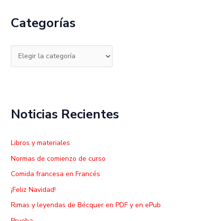
c
Categorías
a
r
p
o
r
:
Noticias Recientes
Libros y materiales
Normas de comienzo de curso
Comida francesa en Francés
¡Feliz Navidad!
Rimas y leyendas de Bécquer en PDF y en ePub
Prueba