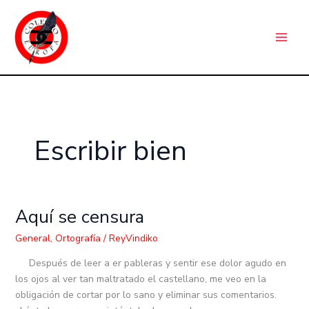
Ir
C
al
a
contenido
t
e
g
o
r
Escribir bien
í
a
s
Aquí se censura
Aquí
se
General
,
Ortografía
/
ReyVindiko
censura
Después de leer a er pableras y sentir ese dolor agudo en
los ojos al ver tan maltratado el castellano, me veo en la
obligación de cortar por lo sano y eliminar sus comentarios.