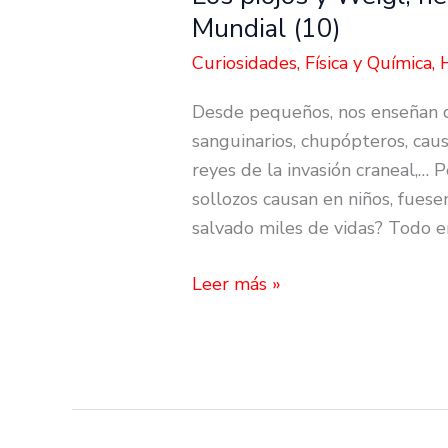
piojos
Mundial (10)
y
Curiosidades
,
Física y Química
,
Weigl,
héroes
Desde pequeños, nos enseñan qu
durante
sanguinarios, chupópteros, cau
la
reyes de la invasión craneal,… P
2ª
sollozos causan en niños, fuesen
Guerra
salvado miles de vidas? Todo e
Mundial
(10)
Leer más »