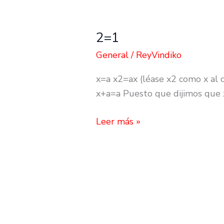
2=1
2=1
General
/
ReyVindiko
x=a x2=ax (léase x2 como x al 
x+a=a Puesto que dijimos que 
Leer más »