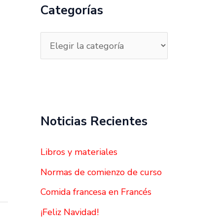
a
Categorías
r
p
o
r
:
Noticias Recientes
Libros y materiales
Normas de comienzo de curso
Comida francesa en Francés
¡Feliz Navidad!