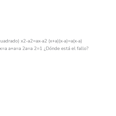
cuadrado) x2-a2=ax-a2 (x+a)(x-a)=a(x-a)
x=a a+a=a 2a=a 2=1 ¿Dónde está el fallo?