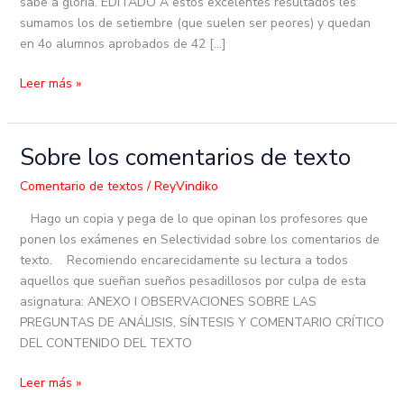
sabe a gloria. EDITADO A estos excelentes resultados les
sumamos los de setiembre (que suelen ser peores) y quedan
en 4o alumnos aprobados de 42 […]
Leer más »
Sobre los comentarios de texto
Sobre
los
Comentario de textos
/
ReyVindiko
comentarios
de
Hago un copia y pega de lo que opinan los profesores que
texto
ponen los exámenes en Selectividad sobre los comentarios de
texto. Recomiendo encarecidamente su lectura a todos
aquellos que sueñan sueños pesadillosos por culpa de esta
asignatura: ANEXO I OBSERVACIONES SOBRE LAS
PREGUNTAS DE ANÁLISIS, SÍNTESIS Y COMENTARIO CRÍTICO
DEL CONTENIDO DEL TEXTO
Leer más »