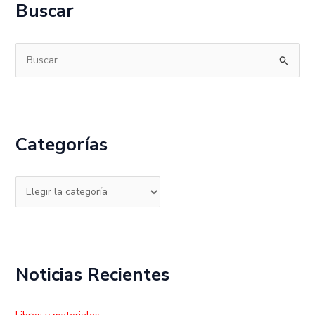
Buscar
B
u
s
c
Categorías
a
r
p
o
r
:
Noticias Recientes