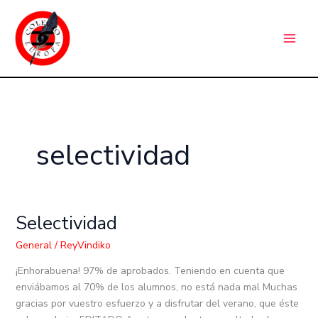
Ir
C
al
a
contenido
t
e
g
o
r
selectividad
í
a
s
Selectividad
Selectividad
General
/
ReyVindiko
¡Enhorabuena! 97% de aprobados. Teniendo en cuenta que
enviábamos al 70% de los alumnos, no está nada mal Muchas
gracias por vuestro esfuerzo y a disfrutar del verano, que éste