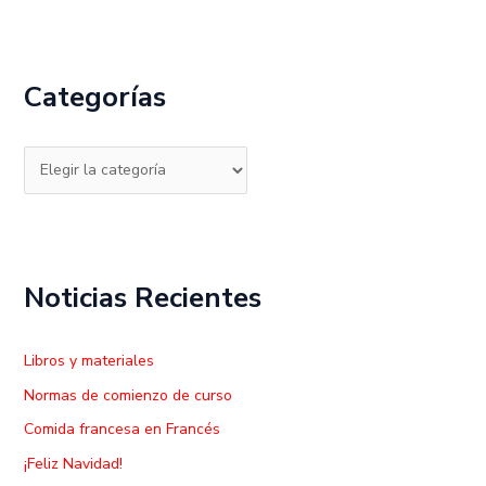
u
s
c
Categorías
a
r
p
o
r
:
Noticias Recientes
Libros y materiales
Normas de comienzo de curso
Comida francesa en Francés
¡Feliz Navidad!