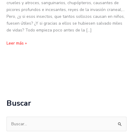
crueles y atroces, sanguinarios, chupópteros, causantes de
2ª
picores profundos e incesantes, reyes de la invasión craneal,…
Guerra
Pero, ¿y si esos insectos, que tantos sollozos causan en niños,
Mundial
fuesen útiles? ¿Y si gracias a ellos se hubiesen salvado miles
(10)
de vidas? Todo empieza poco antes de la […]
Leer más »
Buscar
B