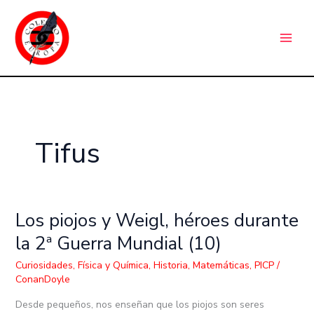
Ir
C
al
a
contenido
t
e
g
o
r
Tifus
í
a
s
Los piojos y Weigl, héroes durante
Los
piojos
la 2ª Guerra Mundial (10)
y
Weigl,
Curiosidades
,
Física y Química
,
Historia
,
Matemáticas
,
PICP
/
ConanDoyle
héroes
durante
Desde pequeños, nos enseñan que los piojos son seres
la