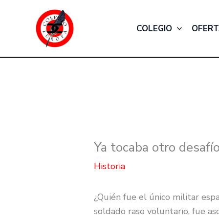
Ir
al
COLEGIO
OFERT
contenido
Ya tocaba otro desafí
Historia
¿Quién fue el único militar es
soldado raso voluntario, fue as