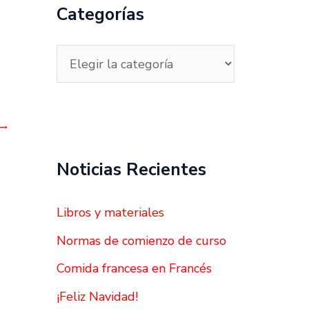
a
Categorías
r
p
o
r
→
:
Noticias Recientes
Libros y materiales
Normas de comienzo de curso
Comida francesa en Francés
¡Feliz Navidad!