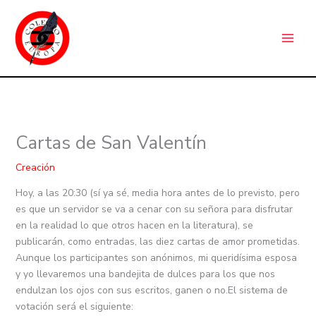
Ir
C
al
a
contenido
t
e
g
o
r
Cartas de San Valentín
í
a
Creación
s
Hoy, a las 20:30 (sí ya sé, media hora antes de lo previsto, pero
es que un servidor se va a cenar con su señora para disfrutar
en la realidad lo que otros hacen en la literatura), se
publicarán, como entradas, las diez cartas de amor prometidas.
Aunque los participantes son anónimos, mi queridísima esposa
y yo llevaremos una bandejita de dulces para los que nos
endulzan los ojos con sus escritos, ganen o no.El sistema de
votación será el siguiente: