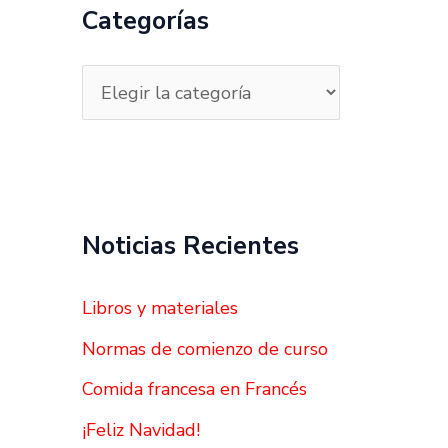
a
Categorías
r
p
o
r
:
Noticias Recientes
Libros y materiales
Normas de comienzo de curso
Comida francesa en Francés
¡Feliz Navidad!