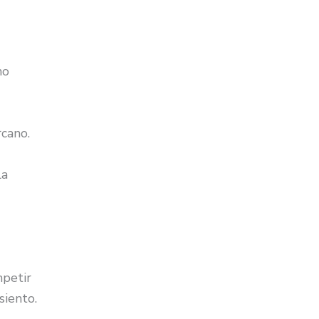
no
.
rcano.
la
petir
siento.