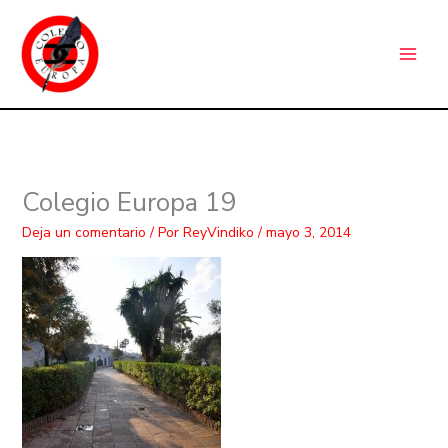
Ir
C
al
a
contenido
t
e
g
o
r
Colegio Europa 19
í
Deja un comentario
/ Por
ReyVindiko
/
mayo 3, 2014
a
s