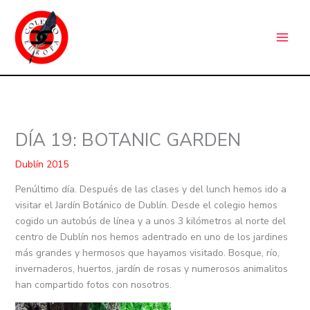
Ir
C
al
a
contenido
t
e
g
o
r
DÍA 19: BOTANIC GARDEN
í
a
Dublín 2015
s
Penúltimo día. Después de las clases y del lunch hemos ido a
visitar el Jardín Botánico de Dublín. Desde el colegio hemos
cogido un autobús de línea y a unos 3 kilómetros al norte del
centro de Dublín nos hemos adentrado en uno de los jardines
más grandes y hermosos que hayamos visitado. Bosque, río,
invernaderos, huertos, jardín de rosas y numerosos animalitos
han compartido fotos con nosotros.