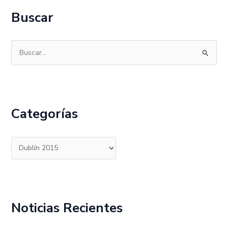
Buscar
B
u
s
c
Categorías
a
r
p
o
r
:
Noticias Recientes