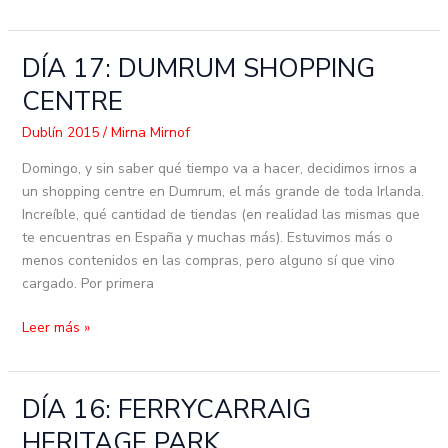
DÍA 17: DUMRUM SHOPPING
DÍA
17:
CENTRE
DUMRUM
SHOPPING
Dublín 2015
/
Mirna Mirnof
CENTRE
Domingo, y sin saber qué tiempo va a hacer, decidimos irnos a
un shopping centre en Dumrum, el más grande de toda Irlanda.
Increíble, qué cantidad de tiendas (en realidad las mismas que
te encuentras en España y muchas más). Estuvimos más o
menos contenidos en las compras, pero alguno sí que vino
cargado. Por primera
Leer más »
DÍA 16: FERRYCARRAIG
DÍA
16:
HERITAGE PARK