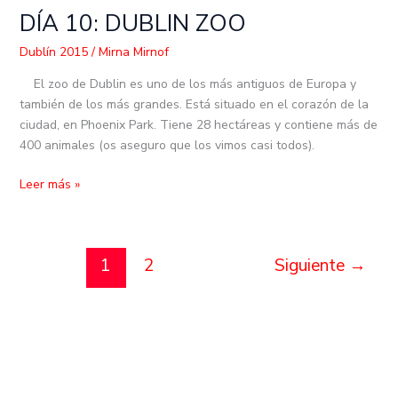
DÍA 10: DUBLIN ZOO
DÍA
10:
Dublín 2015
/
Mirna Mirnof
DUBLIN
ZOO
El zoo de Dublin es uno de los más antiguos de Europa y
también de los más grandes. Está situado en el corazón de la
ciudad, en Phoenix Park. Tiene 28 hectáreas y contiene más de
400 animales (os aseguro que los vimos casi todos).
Leer más »
1
2
Siguiente
→