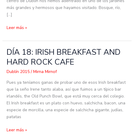
centro de Dublín nos hemos adentrado en uno de los jardines
más grandes y hermosos que hayamos visitado. Bosque, río,
[…]
Leer más »
DÍA 18: IRISH BREAKFAST AND
DÍA
18:
HARD ROCK CAFE
IRISH
BREAKFAST
Dublín 2015
/
Mirna Mirnof
AND
Pues ya teníamos ganas de probar uno de esos Irish breakfast
HARD
que la seño Irene tanto alaba, así que fuimos a un típico bar
ROCK
irlandés, the Old Punch Bowl, que está muy cerca del colegio.
CAFE
El Irish breakfast es un plato con huevo, salchicha, bacon, una
especie de morcilla, una especie de salchicha gigante, judías,
patatas
Leer más »