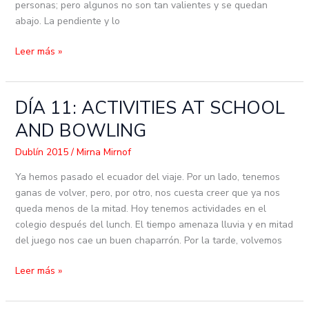
personas; pero algunos no son tan valientes y se quedan
abajo. La pendiente y lo
Leer más »
DÍA 11: ACTIVITIES AT SCHOOL
DÍA
11:
AND BOWLING
ACTIVITIES
AT
Dublín 2015
/
Mirna Mirnof
SCHOOL
Ya hemos pasado el ecuador del viaje. Por un lado, tenemos
AND
ganas de volver, pero, por otro, nos cuesta creer que ya nos
BOWLING
queda menos de la mitad. Hoy tenemos actividades en el
colegio después del lunch. El tiempo amenaza lluvia y en mitad
del juego nos cae un buen chaparrón. Por la tarde, volvemos
Leer más »