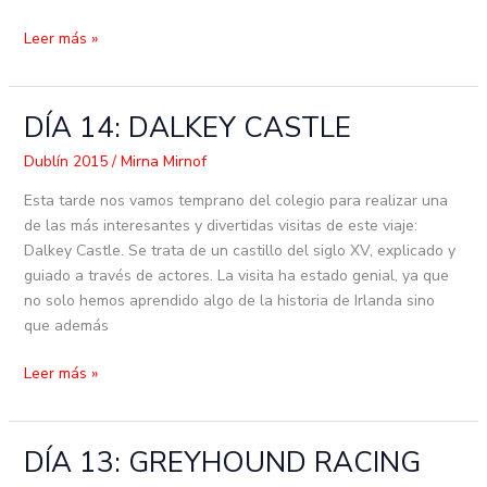
Leer más »
DÍA 14: DALKEY CASTLE
DÍA
14:
Dublín 2015
/
Mirna Mirnof
DALKEY
CASTLE
Esta tarde nos vamos temprano del colegio para realizar una
de las más interesantes y divertidas visitas de este viaje:
Dalkey Castle. Se trata de un castillo del siglo XV, explicado y
guiado a través de actores. La visita ha estado genial, ya que
no solo hemos aprendido algo de la historia de Irlanda sino
que además
Leer más »
DÍA 13: GREYHOUND RACING
DÍA
13: