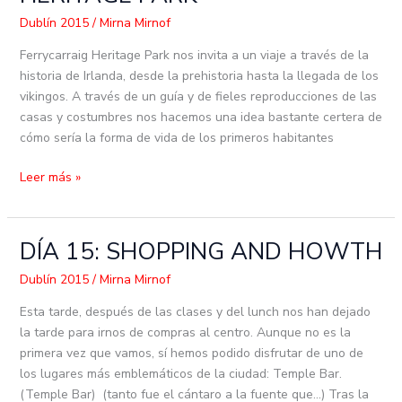
FERRYCARRAIG
HERITAGE
Dublín 2015
/
Mirna Mirnof
PARK
Ferrycarraig Heritage Park nos invita a un viaje a través de la
historia de Irlanda, desde la prehistoria hasta la llegada de los
vikingos. A través de un guía y de fieles reproducciones de las
casas y costumbres nos hacemos una idea bastante certera de
cómo sería la forma de vida de los primeros habitantes
Leer más »
DÍA 15: SHOPPING AND HOWTH
DÍA
15:
Dublín 2015
/
Mirna Mirnof
SHOPPING
AND
Esta tarde, después de las clases y del lunch nos han dejado
HOWTH
la tarde para irnos de compras al centro. Aunque no es la
primera vez que vamos, sí hemos podido disfrutar de uno de
los lugares más emblemáticos de la ciudad: Temple Bar.
(Temple Bar) (tanto fue el cántaro a la fuente que…) Tras la