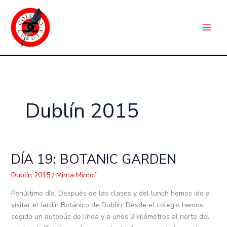
Ir
C
al
a
contenido
t
e
g
o
r
Dublín 2015
í
a
s
DÍA 19: BOTANIC GARDEN
DÍA
19:
Dublín 2015
/
Mirna Mirnof
BOTANIC
GARDEN
Penúltimo día. Después de las clases y del lunch hemos ido a
visitar el Jardín Botánico de Dublín. Desde el colegio hemos
cogido un autobús de línea y a unos 3 kilómetros al norte del