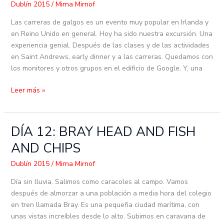
Dublín 2015
/
Mirna Mirnof
GREYHOUND
RACING
Las carreras de galgos es un evento muy popular en Irlanda y
en Reino Unido en general. Hoy ha sido nuestra excursión. Una
experiencia genial. Después de las clases y de las actividades
en Saint Andrews, early dinner y a las carreras. Quedamos con
los monitores y otros grupos en el edificio de Google. Y, una
Leer más »
DÍA 12: BRAY HEAD AND FISH
DÍA
12:
AND CHIPS
BRAY
HEAD
Dublín 2015
/
Mirna Mirnof
AND
Día sin lluvia. Salimos como caracoles al campo. Vamos
FISH
después de almorzar a una población a media hora del colegio
AND
en tren llamada Bray. Es una pequeña ciudad marítima, con
CHIPS
unas vistas increíbles desde lo alto. Subimos en caravana de