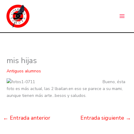
Ir
C
al
a
contenido
t
e
g
o
r
mis hijas
í
a
Antiguos alumnos
s
Bueno, ésta
foto es más actual, las 2 lbailan.en eso se parece a su mami,
aunque tienen más arte…besos y saludos.
←
Entrada anterior
Entrada siguiente
→