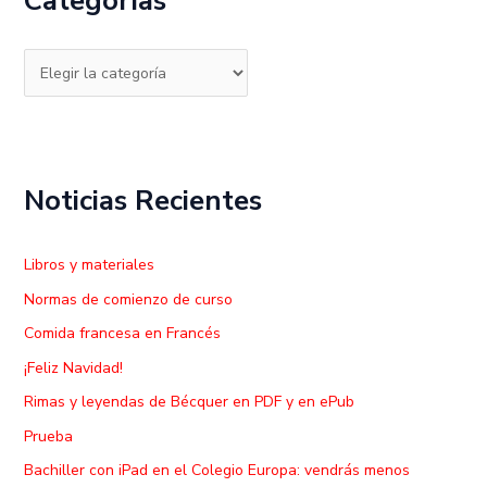
Categorías
r
p
o
r
:
Noticias Recientes
Libros y materiales
Normas de comienzo de curso
Comida francesa en Francés
¡Feliz Navidad!
Rimas y leyendas de Bécquer en PDF y en ePub
Prueba
Bachiller con iPad en el Colegio Europa: vendrás menos