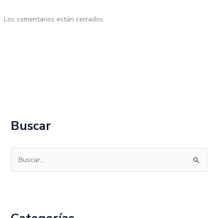
Los comentarios están cerrados.
Buscar
B
u
s
c
a