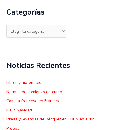
c
Categorías
a
r
p
o
r
:
Noticias Recientes
Libros y materiales
Normas de comienzo de curso
Comida francesa en Francés
¡Feliz Navidad!
Rimas y leyendas de Bécquer en PDF y en ePub
Prueba