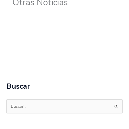
Otras Noticias
Buscar
B
u
s