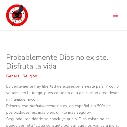
Ir
C
al
a
contenido
t
e
g
o
r
Probablemente Dios no existe.
í
Disfruta la vida
a
s
General
,
Religión
Evidentemente hay libertad de expresión en este país. Y como
yo también la tengo, pues contesto a la asociación atea desde
mi humilde rincón.
Primero, ese
probablemente
no es, en español, un 50% de
posibilidades, es, más bien, un «lo más seguro».
Segundo, ¿de dónde se concluye que si Dios existe no se
puede ser feliz? ¿Qué consuela pensar que nos vamos a morir,