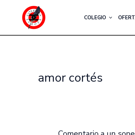
Ir
al
COLEGIO
OFERT
contenido
amor cortés
Comentario a un sone
Comentario