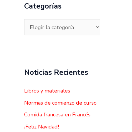
a
Categorías
r
p
o
r
:
Noticias Recientes
Libros y materiales
Normas de comienzo de curso
Comida francesa en Francés
¡Feliz Navidad!