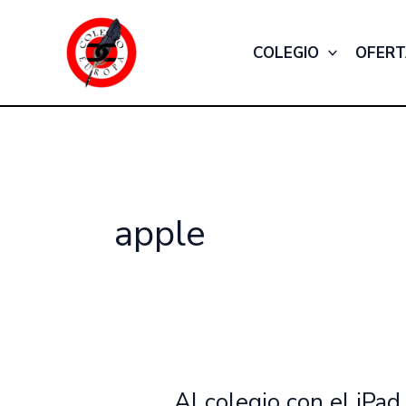
Ir
al
COLEGIO
OFERT
contenido
apple
Al colegio con el iPad
Al