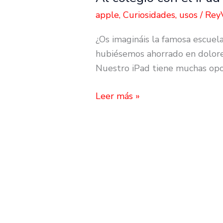
colegio
apple
,
Curiosidades
,
usos
/
Rey
con
¿Os imagináis la famosa escuel
el
hubiésemos ahorrado en dolores
iPad
Nuestro iPad tiene muchas op
Leer más »