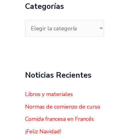
a
Categorías
r
p
o
r
:
Noticias Recientes
Libros y materiales
Normas de comienzo de curso
Comida francesa en Francés
¡Feliz Navidad!