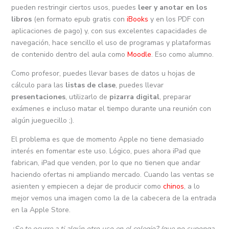
pueden restringir ciertos usos, puedes
leer y anotar en los
libros
(en formato epub gratis con
iBooks
y en los PDF con
aplicaciones de pago) y, con sus excelentes capacidades de
navegación, hace sencillo el uso de programas y plataformas
de contenido dentro del aula como
Moodle
. Eso como alumno.
Como profesor, puedes llevar bases de datos u hojas de
cálculo para las
listas de clase
, puedes llevar
presentaciones
, utilizarlo de
pizarra digital
, preparar
exámenes e incluso matar el tiempo durante una reunión con
algún jueguecillo ;).
El problema es que de momento Apple no tiene demasiado
interés en fomentar este uso. Lógico, pues ahora iPad que
fabrican, iPad que venden, por lo que no tienen que andar
haciendo ofertas ni ampliando mercado. Cuando las ventas se
asienten y empiecen a dejar de producir como
chinos
, a lo
mejor vemos una imagen como la de la cabecera de la entrada
en la Apple Store.
¿Se te ocurre a ti algún otro uso en el colegio? (que no suponga