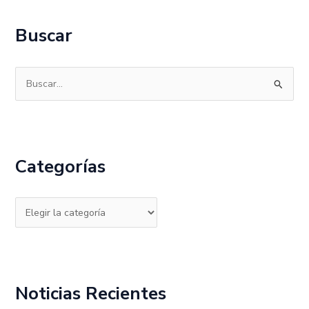
Buscar
B
u
s
c
Categorías
a
r
p
o
r
:
Noticias Recientes