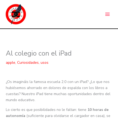
Ir
C
al
a
contenido
t
e
g
o
r
Al colegio con el iPad
í
a
apple
,
Curiosidades
,
usos
s
¿Os imagináis la famosa escuela 2.0 con un iPad? ¿Lo que nos
hubiésemos ahorrado en dolores de espalda con los libros a
cuestas? Nuestro iPad tiene muchas oportunidades dentro del
mundo educativo.
Lo cierto es que posibilidades no le faltan: tiene
10 horas de
autonomía
(suficiente para olvidarse el cargador en casa), se