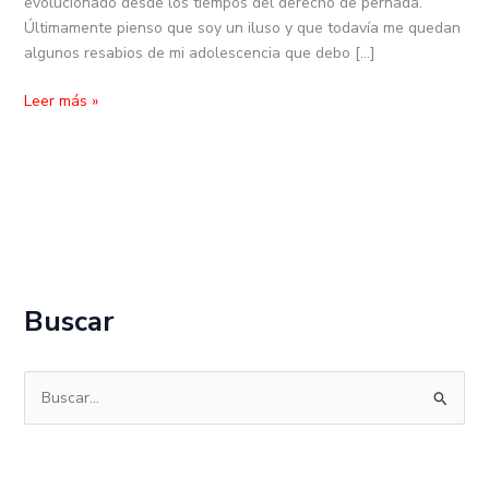
evolucionado desde los tiempos del derecho de pernada.
Últimamente pienso que soy un iluso y que todavía me quedan
algunos resabios de mi adolescencia que debo […]
Leer más »
Buscar
B
u
s