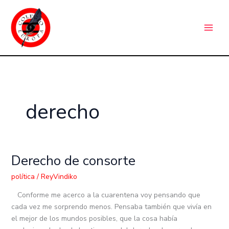
Ir
C
al
a
contenido
t
e
g
o
r
derecho
í
a
s
Derecho de consorte
Derecho
de
política
/
ReyVindiko
consorte
Conforme me acerco a la cuarentena voy pensando que
cada vez me sorprendo menos. Pensaba también que vivía en
el mejor de los mundos posibles, que la cosa había