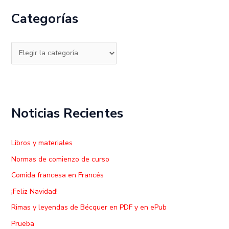
c
Categorías
a
r
p
o
r
:
Noticias Recientes
Libros y materiales
Normas de comienzo de curso
Comida francesa en Francés
¡Feliz Navidad!
Rimas y leyendas de Bécquer en PDF y en ePub
Prueba