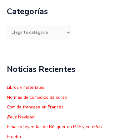
c
Categorías
a
r
p
o
r
:
Noticias Recientes
Libros y materiales
Normas de comienzo de curso
Comida francesa en Francés
¡Feliz Navidad!
Rimas y leyendas de Bécquer en PDF y en ePub
Prueba