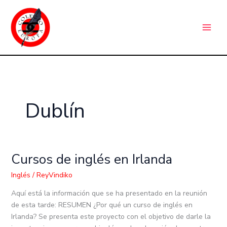
Ir
C
al
a
contenido
t
e
g
o
r
Dublín
í
a
s
Cursos de inglés en Irlanda
Cursos
de
Inglés
/
ReyVindiko
inglés
en
Aquí está la información que se ha presentado en la reunión
Irlanda
de esta tarde: RESUMEN ¿Por qué un curso de inglés en
Irlanda? Se presenta este proyecto con el objetivo de darle la