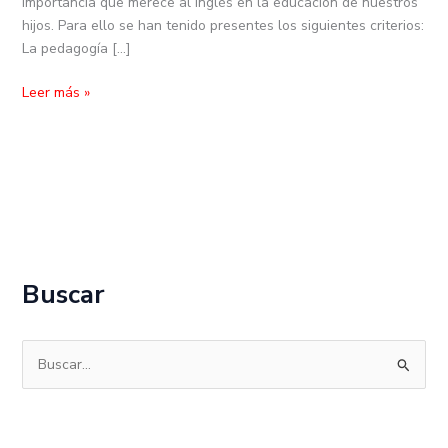
importancia que merece al inglés en la educación de nuestros
hijos. Para ello se han tenido presentes los siguientes criterios:
La pedagogía […]
Leer más »
Buscar
B
u
s