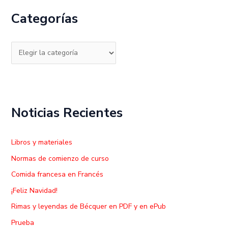
c
Categorías
a
r
p
o
r
:
Noticias Recientes
Libros y materiales
Normas de comienzo de curso
Comida francesa en Francés
¡Feliz Navidad!
Rimas y leyendas de Bécquer en PDF y en ePub
Prueba