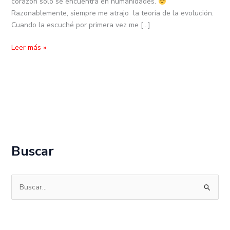
corazón sólo se encuentra en humanidades.
Razonablemente, siempre me atrajo la teoría de la evolución.
Cuando la escuché por primera vez me […]
Leer más »
Buscar
B
u
s