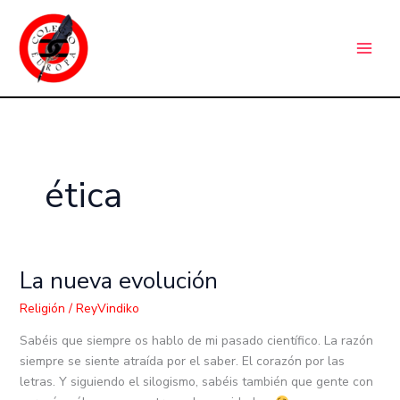
Ir
C
al
a
contenido
t
e
g
o
r
ética
í
a
s
La nueva evolución
La
nueva
Religión
/
ReyVindiko
evolución
Sabéis que siempre os hablo de mi pasado científico. La razón
siempre se siente atraída por el saber. El corazón por las
letras. Y siguiendo el silogismo, sabéis también que gente con