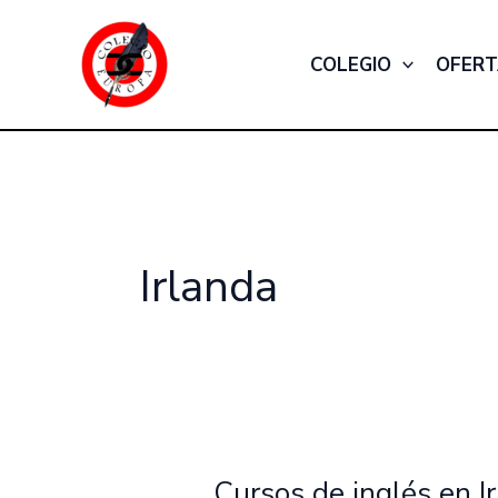
Ir
al
COLEGIO
OFERT
contenido
Irlanda
Cursos de inglés en I
Cursos