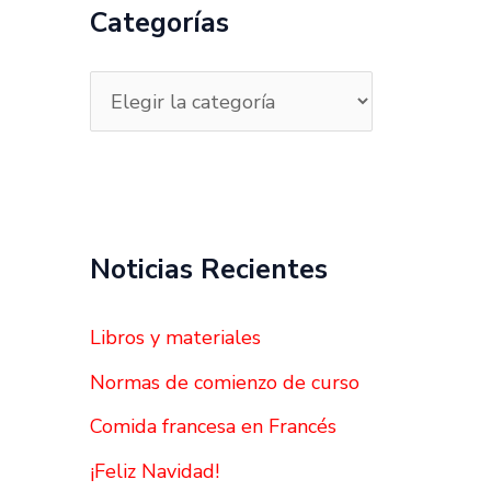
a
Categorías
r
p
o
r
:
Noticias Recientes
Libros y materiales
Normas de comienzo de curso
Comida francesa en Francés
¡Feliz Navidad!