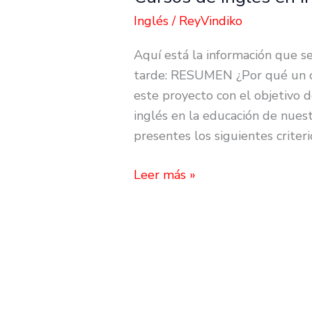
de
Inglés
/
ReyVindiko
inglés
Aquí está la información que s
en
tarde: RESUMEN ¿Por qué un cu
Irlanda
este proyecto con el objetivo 
inglés en la educación de nuest
presentes los siguientes criter
Leer más »