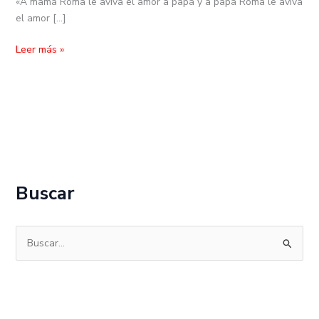
«A mamá Roma le aviva el amor a papá y a papá Roma le aviva
el amor […]
Leer más »
Buscar
B
u
s
c