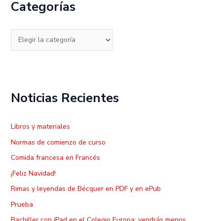
Categorías
a
r
p
o
r
:
Noticias Recientes
Libros y materiales
Normas de comienzo de curso
Comida francesa en Francés
¡Feliz Navidad!
Rimas y leyendas de Bécquer en PDF y en ePub
Prueba
Bachiller con iPad en el Colegio Europa: vendrás menos