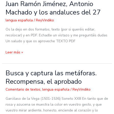
Juan Ramón Jiménez, Antonio
de
Machado y los andaluces del 27
poemas
de
lengua española
/
ReyVindiko
Juan
Ramón
Os la dejo en dos formatos, texto (por si queréis editar,
Jiménez,
recolocar) y en PDF. Echadle un vistazo y me preguntáis dudas
Antonio
Un saludo y que os aproveche TEXTO PDF
Machado
Leer más »
y
los
andaluces
del
Busca y captura las metáforas.
Busca
27
y
Recompensa, el aprobado
captura
las
Comentario de textos
,
lengua española
/
ReyVindiko
metáforas.
Garcilaso de la Vega (1501-1536) Soneto XXIII En tanto que de
Recompensa,
rosa y azucena se muestra la color en vuestro gesto, y que
el
vuestro mirar ardiente, honesto, enciende al corazón y lo
aprobado