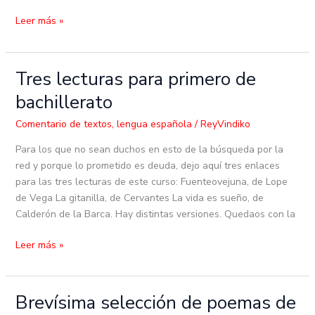
Leer más »
Tres lecturas para primero de
Tres
lecturas
bachillerato
para
primero
Comentario de textos
,
lengua española
/
ReyVindiko
de
Para los que no sean duchos en esto de la búsqueda por la
bachillerato
red y porque lo prometido es deuda, dejo aquí tres enlaces
para las tres lecturas de este curso: Fuenteovejuna, de Lope
de Vega La gitanilla, de Cervantes La vida es sueño, de
Calderón de la Barca. Hay distintas versiones. Quedaos con la
Leer más »
Brevísima selección de poemas de
Brevísima
selección