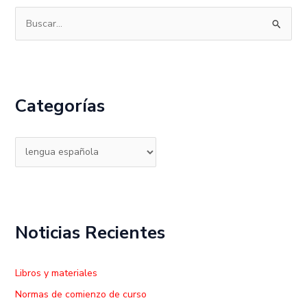
B
u
s
c
Categorías
a
r
p
o
r
:
Noticias Recientes
Libros y materiales
Normas de comienzo de curso