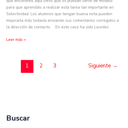
que encontréis aquí otros que os puedan servir de modelo
para que aprendáis a realizar esta tarea tan importante en
Selectividad. Los alumnos que tengan buena nota pueden
mejorarla más todavía enviando sus comentarios corregidos a
la dirección de contacto. En este caso ha sido Lourdes
Leer más »
1
2
3
Siguiente
→
Buscar