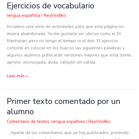
Ejercicios de vocabulario
Ejercicios
de
lengua española
/
ReyVindiko
vocabulario
Iniciamos una serie de actividades para que esta página no
muera abandonada. Ya me gustaría ser ubicuo como el Dr.
Manhatan, pero no tengo el tiempo ni el don. El ejercicio
consiste en colocar en los huecos las siguientes palabras y
algunos alumnos publicarán versiones mejores que esta: brete,
aprieto, encrucijada, duda, callejón sin salida,
Leer más »
Primer texto comentado por un
Primer
texto
alumno
comentado
por
Comentario de textos
,
lengua española
/
ReyVindiko
un
Aparte de los comentarios que ya hay publicados, pretendo
alumno