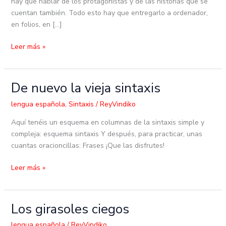
hay que hablar de los protagonistas y de las historias que se
cuentan también. Todo esto hay que entregarlo a ordenador,
en folios, en […]
Leer más »
De nuevo la vieja sintaxis
De
nuevo
lengua española
,
Sintaxis
/
ReyVindiko
la
vieja
Aquí tenéis un esquema en columnas de la sintaxis simple y
sintaxis
compleja: esquema sintaxis Y después, para practicar, unas
cuantas oracioncillas: Frases ¡Que las disfrutes!
Leer más »
Los girasoles ciegos
Los
girasoles
lengua española
/
ReyVindiko