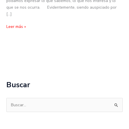
podamos expresar lo que sabemos, lo que nos interesa y lo
que se nos ocurra. Evidentemente, siendo auspiciado por
[…]
Leer más »
Buscar
B
u
s