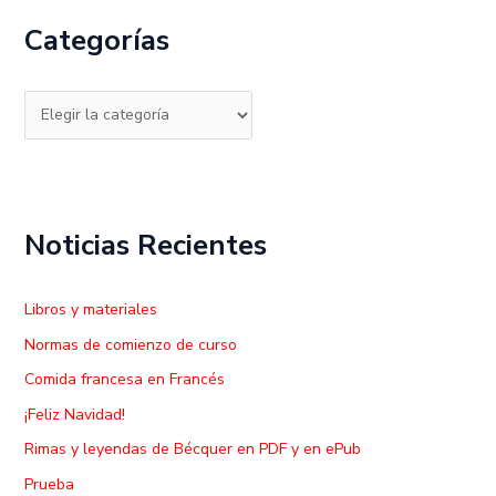
c
Categorías
a
r
p
o
r
:
Noticias Recientes
Libros y materiales
Normas de comienzo de curso
Comida francesa en Francés
¡Feliz Navidad!
Rimas y leyendas de Bécquer en PDF y en ePub
Prueba