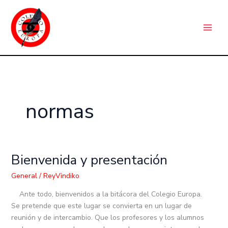
Ir
C
al
a
contenido
t
e
g
o
r
normas
í
a
s
Bienvenida y presentación
Bienvenida
y
General
/
ReyVindiko
presentación
Ante todo, bienvenidos a la bitácora del Colegio Europa.
Se pretende que este lugar se convierta en un lugar de
reunión y de intercambio. Que los profesores y los alumnos