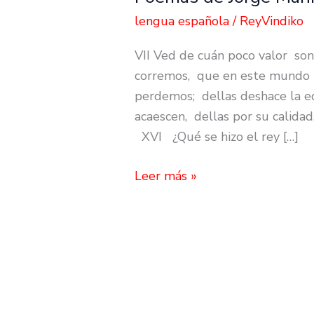
de
lengua española
/
ReyVindiko
Jorge
VII Ved de cuán poco valor so
Manrique
corremos, que en este mundo 
perdemos; dellas deshace la e
acaescen, dellas por su calida
XVI ¿Qué se hizo el rey […]
Leer más »