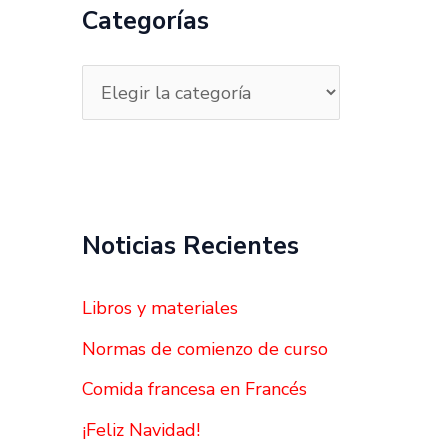
a
Categorías
r
p
o
r
:
Noticias Recientes
Libros y materiales
Normas de comienzo de curso
Comida francesa en Francés
¡Feliz Navidad!