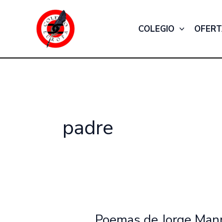
Ir
al
COLEGIO
OFERT
contenido
padre
Poemas de Jorge Man
Poemas