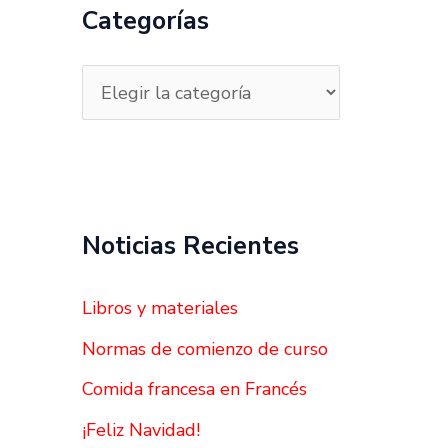
a
Categorías
r
p
o
r
:
Noticias Recientes
Libros y materiales
Normas de comienzo de curso
Comida francesa en Francés
¡Feliz Navidad!