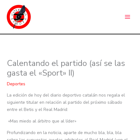
Ir
C
al
a
contenido
t
e
g
o
r
Calentando el partido (así se las
í
gasta el «Sport» II)
a
s
Deportes
La edición de hoy del diario deportivo catalán nos regala el
siguiente titular en relación al partido del próximo sábado
entre el Betis y el Real Madrid:
«Mas miedo al árbitro que al líder»
Profundizando en la noticia, aparte de mucho bla, bla, bla
sobre las supuestas ayudas arbitrales al Real Madrid («en el