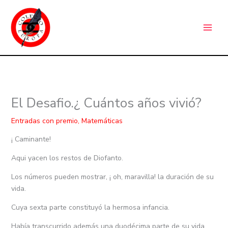
Ir
C
al
a
contenido
t
e
g
o
r
El Desafio.¿ Cuántos años vivió?
í
a
Entradas con premio
,
Matemáticas
s
¡ Caminante!
Aqui yacen los restos de Diofanto.
Los números pueden mostrar, ¡ oh, maravilla! la duración de su
vida.
Cuya sexta parte constituyó la hermosa infancia.
Había transcurrido además una duodécima parte de su vida