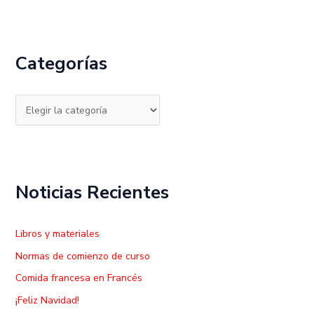
u
s
c
Categorías
a
r
p
o
r
:
Noticias Recientes
Libros y materiales
Normas de comienzo de curso
Comida francesa en Francés
¡Feliz Navidad!