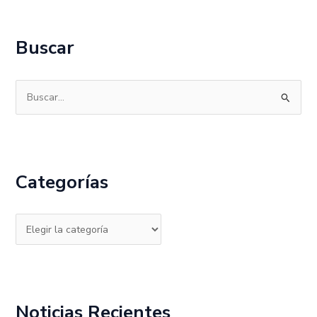
Buscar
B
u
s
c
Categorías
a
r
p
o
r
:
Noticias Recientes