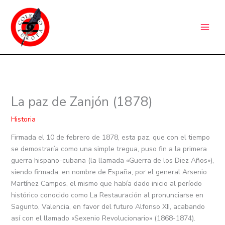
Ir
C
al
a
contenido
t
e
g
o
r
La paz de Zanjón (1878)
í
a
Historia
s
Firmada el 10 de febrero de 1878, esta paz, que con el tiempo
se demostraría como una simple tregua, puso fin a la primera
guerra hispano-cubana (la llamada «Guerra de los Diez Años»),
siendo firmada, en nombre de España, por el general Arsenio
Martínez Campos, el mismo que había dado inicio al período
histórico conocido como La Restauración al pronunciarse en
Sagunto, Valencia, en favor del futuro Alfonso XII, acabando
así con el llamado «Sexenio Revolucionario» (1868-1874).