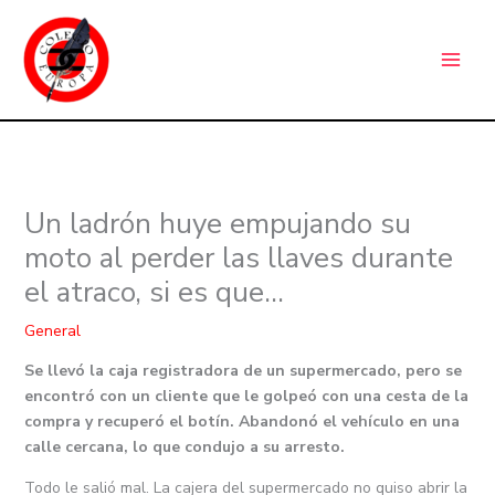
Ir
C
al
a
contenido
t
e
g
o
r
Un ladrón huye empujando su
í
moto al perder las llaves durante
a
el atraco, si es que…
s
General
Se llevó la caja registradora de un supermercado, pero se
encontró con un cliente que le golpeó con una cesta de la
compra y recuperó el botín. Abandonó el vehículo en una
calle cercana, lo que condujo a su arresto.
Todo le salió mal. La cajera del supermercado no quiso abrir la