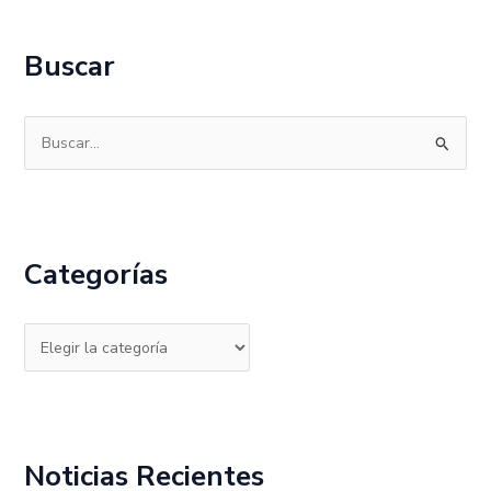
Buscar
B
u
s
c
Categorías
a
r
p
o
r
:
Noticias Recientes